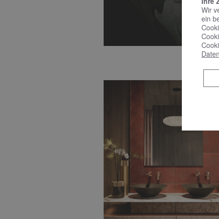
Ihre 
Wir v
ein b
Cooki
Cooki
Cooki
Daten