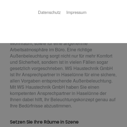
Innen- und Außenbeleuchtung
Datenschutz
Impressum
Ihr Beleuchtungskonzept vom Fachmann.
Die Innenraumbeleuchtung ist ein wichtiger Faktor für
die Wohlfühlatmosphäre in Restaurants, Bars und im
Wohnraum, sowie für eine angenehme
Arbeitsatmosphäre im Büro. Eine richtige
Außenbeleuchtung sorgt nicht nur für mehr Komfort
und Sicherheit, sondern ist in vielen Fällen sogar
gesetzlich vorgeschrieben. WS Haustechnik GmbH
ist Ihr Ansprechpartner in Haselünne für eine sichere,
allen Vorgaben entsprechende Außenbeleuchtung.
Mit WS Haustechnik GmbH haben Sie einen
kompetenten Ansprechpartner in Haselünne der
Ihnen dabei hilft, Ihr Beleuchtungskonzept genau auf
Ihre Bedürfnisse abzustimmen.
Setzen Sie Ihre Räume in Szene