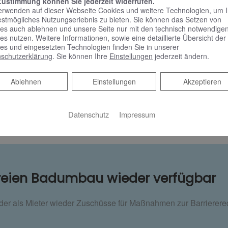
Zustimmung können Sie jederzeit widerrufen.
 und später nachrüsten. Es
erwenden auf dieser Webseite Cookies und weitere Technologien, um 
 als Halte- und Stützgriffe
estmögliches Nutzungserlebnis zu bieten. Sie können das Setzen von
.
es auch ablehnen und unsere Seite nur mit den technisch notwendige
es nutzen. Weitere Informationen, sowie eine detaillierte Übersicht der
es und eingesetzten Technologien finden Sie in unserer
schutzerklärung
. Sie können Ihre
Einstellungen
jederzeit ändern.
Badspezialisten individuell beraten, damit Ihr barr
Ablehnen
Ablehnen
Einstellungen
Akzeptieren
 und bei Bedarf einfach anpassbar ist. WS Haustech
Datenschutz
Impressum
freien Badumbau wieder verfügbar
der als Mieter wieder Zuschüsse für Maßnahmen zur Barriere