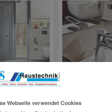
he
Bedie
t nur optisch voll im Trend,
Ob Spülung, Einhandmischer,
se Webseite verwendet Cookies
tzung. Einen platzsparenden
diese Elemente müssen e
he Haltegriffe können wir
erre