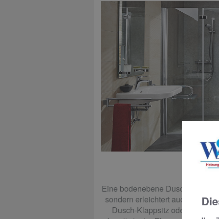
Dusc
Eine bodenebene Dusche liegt nich
Die
sondern erleichtert auch die Nu
Dusch-Klappsitz oder zusätzlic