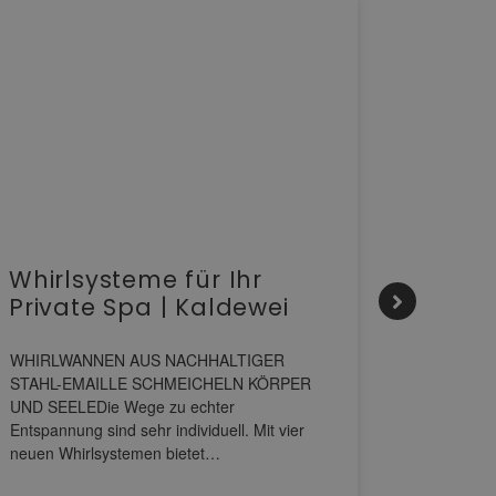
Whirlsysteme für Ihr
Gesta
Private Spa | Kaldewei
alltä
HANS
WHIRLWANNEN AUS NACHHALTIGER
STAHL-EMAILLE SCHMEICHELN KÖRPER
Stil für 
UND SEELEDie Wege zu echter
HANSAGENE
Entspannung sind sehr individuell. Mit vier
von Wascht
neuen Whirlsystemen bietet…
unterschi
konzipiert