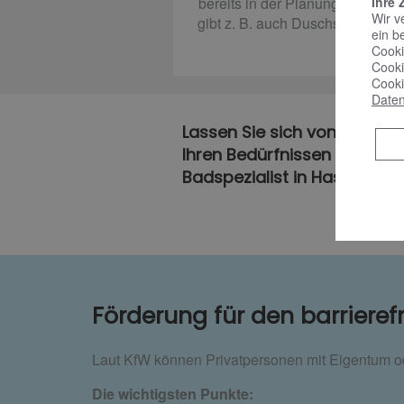
Ihre 
bereits in der Planung vorsehen
Wir v
gibt z. B. auch Duschstangen, die
ein b
dienen
Cooki
Cooki
Cooki
Daten
Lassen Sie sich von unseren 
Ihren Bedürfnissen passt –
Badspezialist in Haselünne.
Förderung für den barriere
Laut KfW können Privatpersonen mit Eigentum o
Die wichtigsten Punkte: