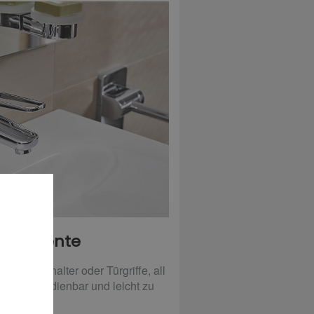
nelemente
 Lichtschalter oder Türgriffe, all
infach bedienbar und leicht zu
ichen sein.