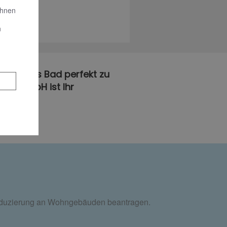
Ihnen
n
ierefreies Bad perfekt zu
nik GmbH ist Ihr
reduzierung an Wohngebäuden beantragen.